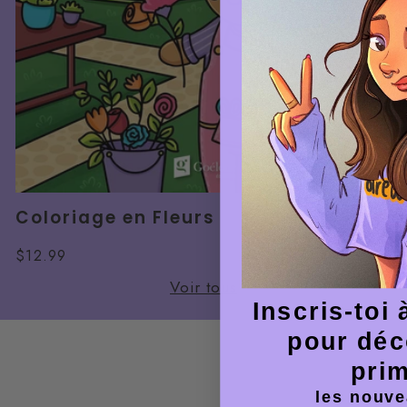
Coloriage en Fleurs
Prix
$12.99
normal
Voir tous
Inscris-toi à
pour déc
pri
les nouve