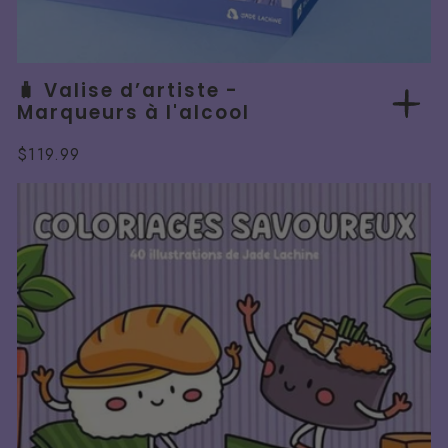
🧳 Valise d’artiste -
Marqueurs à l'alcool
Prix
$119.99
normal