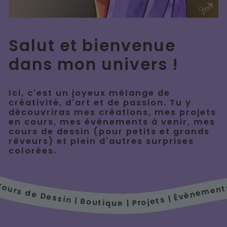
Salut et bienvenue
dans mon univers !
Ici, c'est un joyeux mélange de
créativité, d'art et de passion. Tu y
découvriras mes créations, mes projets
en cours, mes événements à venir, mes
cours de dessin (pour petits et grands
rêveurs) et plein d'autres surprises
colorées.
ue | Projets | Évènements | Cours de Dessin |
rs de Dessin | Boutique |
Boutique |
Évènements |
Projets |