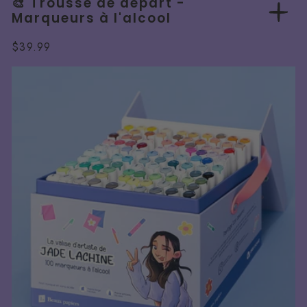
🎨 Trousse de départ -
Marqueurs à l'alcool
Prix
$39.99
normal