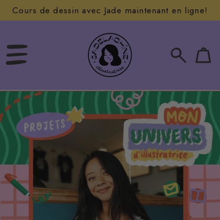
Cours de dessin avec Jade maintenant en ligne!
SKIP
TO
CONTENT
0
Sac
article