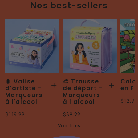
Nos best-sellers
🧳 Valise
🎨 Trousse
Colo
d’artiste -
de départ -
en Fl
Marqueurs
Marqueurs
Prix
$12.99
à l'alcool
à l'alcool
normal
Prix
$119.99
Prix
$39.99
normal
normal
Voir tous